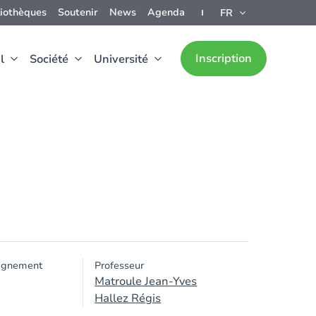
liothèques
Soutenir
News
Agenda
FR
Inscription
l
Société
Université
ignement
Professeur
Matroule Jean-Yves
Hallez Régis