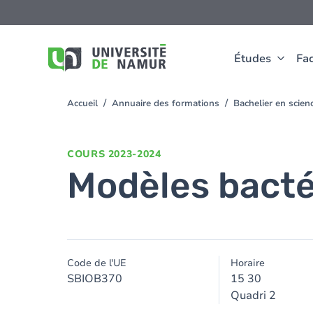
Aller au contenu principal
Aller
au
contenu
principal
Études
Fac
Accueil
Annuaire des formations
Bachelier en scie
You
are
here
COURS
2023-2024
Modèles bacté
Code de l'UE
Horaire
SBIOB370
15 30
Quadri 2