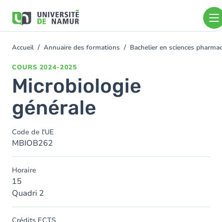
Aller au contenu principal
Aller
au
contenu
principal
Accueil
Annuaire des formations
Bachelier en sciences pharm
You
are
COURS
2024-2025
here
Microbiologie
générale
Code de l'UE
MBIOB262
Horaire
15
Quadri 2
Crédits ECTS