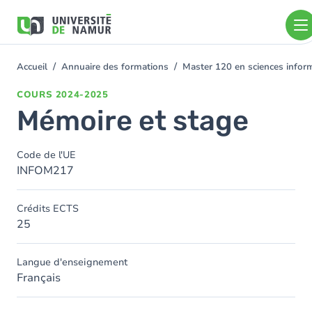
Aller au contenu principal
Aller
au
contenu
principal
Accueil
Annuaire des formations
Master 120 en sciences inform
You
are
COURS
2024-2025
here
Mémoire et stage
Code de l'UE
INFOM217
Crédits ECTS
25
Langue d'enseignement
Français