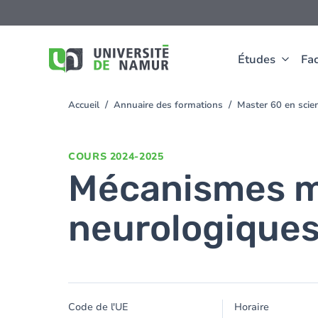
Aller au contenu principal
Aller
au
contenu
principal
Études
Fac
Accueil
Annuaire des formations
Master 60 en scie
You
are
here
COURS
2024-2025
Mécanismes mo
neurologique
Code de l'UE
Horaire