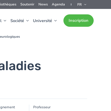
liothèques
Soutenir
News
Agenda
FR
Inscription
l
Société
Université
neurologiques
aladies
ignement
Professeur