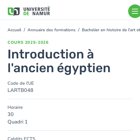
Aller au contenu principal
Aller
au
contenu
principal
Accueil
Annuaire des formations
Bachelier en histoire de l'art
You
are
COURS
2025-2026
here
Introduction à
l'ancien égyptien
Code de l'UE
LARTB048
Horaire
30
Quadri 1
Crédits ECTS