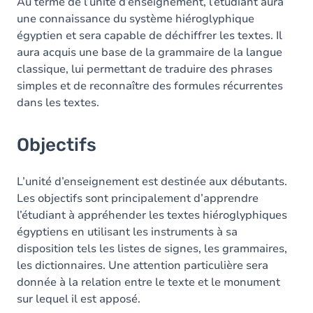
Contenu
Au terme de l’unité d’enseignement, l’étudiant aura
une connaissance du système hiéroglyphique
Table des matières
égyptien et sera capable de déchiffrer les textes. Il
aura acquis une base de la grammaire de la langue
Exercices
classique, lui permettant de traduire des phrases
simples et de reconnaître des formules récurrentes
dans les textes.
Objectifs
L’unité d’enseignement est destinée aux débutants.
Les objectifs sont principalement d’apprendre
l’étudiant à appréhender les textes hiéroglyphiques
égyptiens en utilisant les instruments à sa
disposition tels les listes de signes, les grammaires,
les dictionnaires. Une attention particulière sera
donnée à la relation entre le texte et le monument
sur lequel il est apposé.