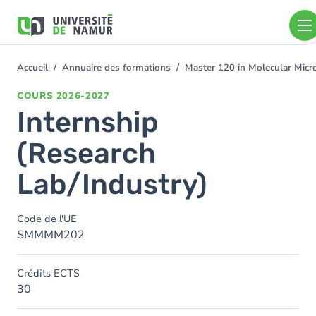
Aller au contenu principal
Aller
au
contenu
principal
Accueil
Annuaire des formations
Master 120 in Molecular Mic
You
are
COURS
2026-2027
here
Internship
(Research
Lab/Industry)
Code de l'UE
SMMMM202
Crédits ECTS
30