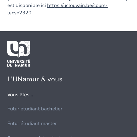
est disponible ici
https://uclouvain.be/cours-
lecso2320
L'UNamur & vous
Vous êtes...
Futur étudiant bachelier
Futur étudiant master