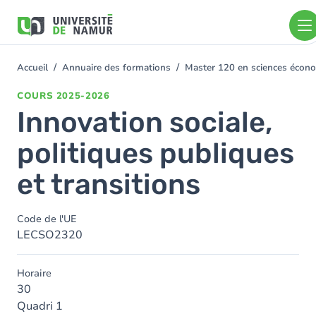
Aller au contenu principal
Aller
au
contenu
principal
Accueil
Annuaire des formations
Master 120 en sciences économ
You
are
COURS
2025-2026
here
Innovation sociale,
politiques publiques
et transitions
Code de l'UE
LECSO2320
Horaire
30
Quadri 1