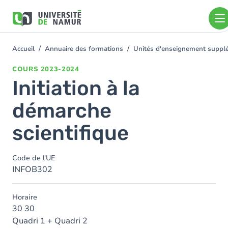
Aller au contenu principal
Aller
au
contenu
principal
Accueil
Annuaire des formations
Unités d'enseignement suppl
You
are
COURS
2023-2024
here
Initiation à la
démarche
scientifique
Code de l'UE
INFOB302
Horaire
30 30
Quadri 1 + Quadri 2