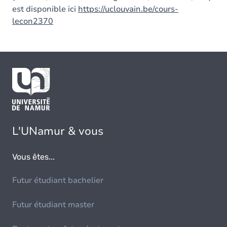
est disponible ici
https://uclouvain.be/cours-
lecon2370
L'UNamur & vous
Vous êtes...
Futur étudiant bachelier
Futur étudiant master