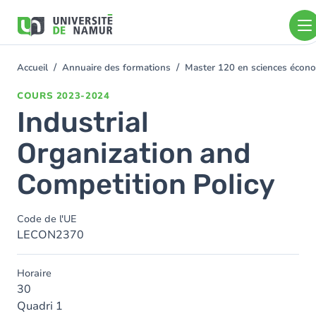
Aller au contenu principal
Aller
au
contenu
principal
Accueil
Annuaire des formations
Master 120 en sciences économ
You
are
COURS
2023-2024
here
Industrial
Organization and
Competition Policy
Code de l'UE
LECON2370
Horaire
30
Quadri 1