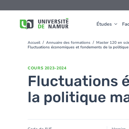
Aller au contenu principal
Aller
au
contenu
principal
Études
Fac
Accueil
Annuaire des formations
Master 120 en scie
You
Fluctuations économiques et fondements de la politiqu
are
here
COURS
2023-2024
Fluctuations 
la politique m