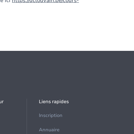
e ici
https://uclouvain.be/cours-
ur
Liens rapides
Inscription
Annuaire