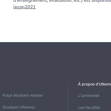
d'enseignement, évaluation, etc.) est disponibl
lecon2021
À propos d'UNam
Futur étudiant master
L'université
Etudiant UNamur
Les facultés