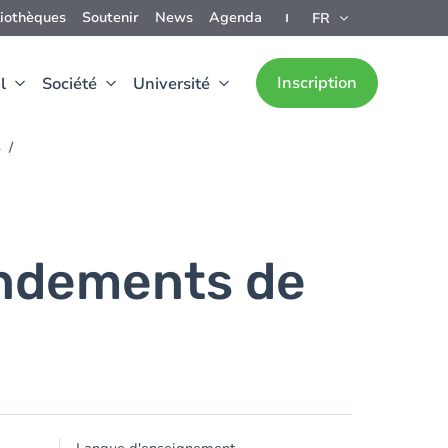
liothèques
Soutenir
News
Agenda
FR
Inscription
l
Société
Université
4
ondements de