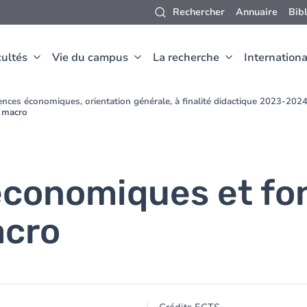
Rechercher
Annuaire
Bib
ultés
Vie du campus
La recherche
Internationa
nces économiques, orientation générale, à finalité didactique 2023-202
e macro
économiques et f
acro