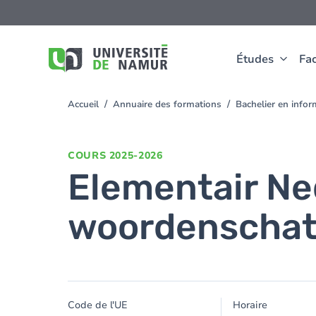
Aller au contenu principal
Aller
au
contenu
principal
Études
Fac
Accueil
Annuaire des formations
Bachelier en info
You
are
here
COURS
2025-2026
Elementair Ne
woordenschat e
Code de l'UE
Horaire