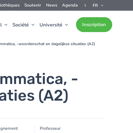
liothèques
Soutenir
News
Agenda
FR
Inscription
l
Société
Université
mmatica, -woordenschat en dagelijkse situaties (A2)
ammatica, -
aties (A2)
ignement
Professeur