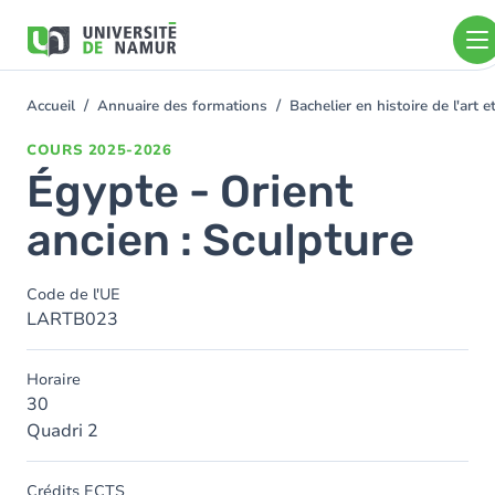
Aller au contenu principal
Aller
au
contenu
principal
Accueil
Annuaire des formations
Bachelier en histoire de l'art
You
are
COURS
2025-2026
here
Égypte - Orient
ancien : Sculpture
Code de l'UE
LARTB023
Horaire
30
Quadri 2
Crédits ECTS