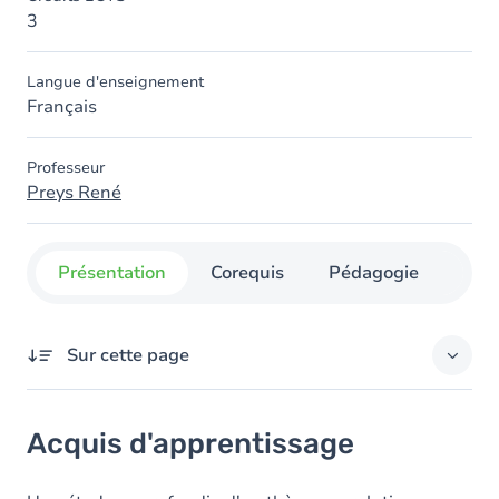
3
Langue d'enseignement
Français
Professeur
Preys René
Présentation
Corequis
Pédagogie
Org
Sur cette page
Acquis d'apprentissage
Acquis d'apprentissage
Contenu