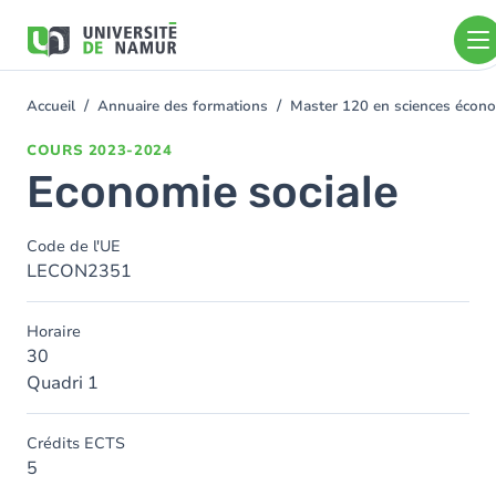
Aller au contenu principal
Aller
au
contenu
principal
Accueil
Annuaire des formations
Master 120 en sciences économ
You
are
COURS
2023-2024
here
Economie sociale
Code de l'UE
LECON2351
Horaire
30
Quadri 1
Crédits ECTS
5