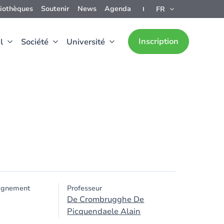
liothèques
Soutenir
News
Agenda
FR
Inscription
l
Société
Université
ignement
Professeur
De Crombrugghe De
Picquendaele Alain