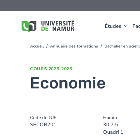
Aller au contenu principal
Aller
au
contenu
principal
Études
Fac
Accueil
Annuaire des formations
Bachelier en sci
You
are
here
COURS
2025-2026
Economie
Code de l'UE
Horaire
SECOB201
30 7.5
Quadri 1