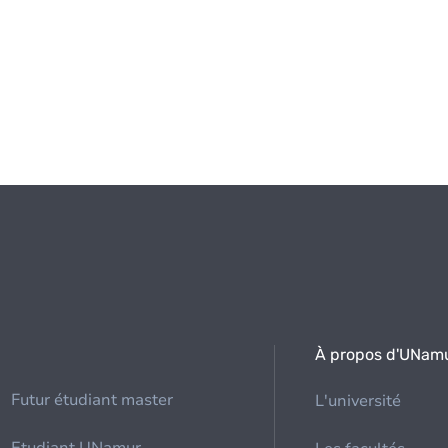
À propos d'UNam
Futur étudiant master
L'université