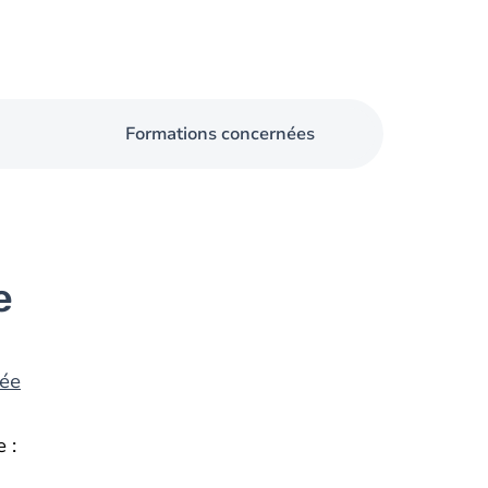
Formations concernées
e
née
 :