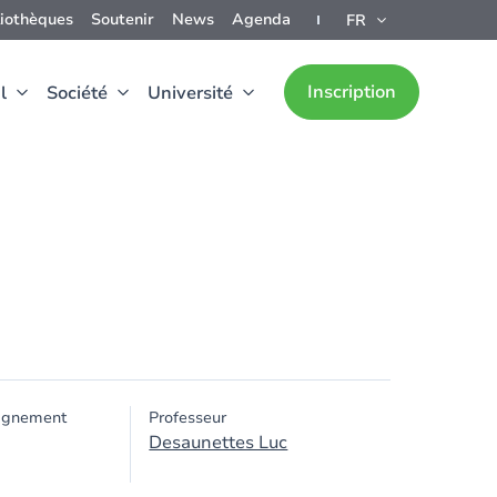
liothèques
Soutenir
News
Agenda
FR
Inscription
l
Société
Université
ignement
Professeur
Desaunettes Luc