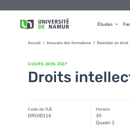
Aller au contenu principal
Aller
au
contenu
principal
Études
Fac
Accueil
Annuaire des formations
Bachelier en droi
You
are
here
COURS
2026-2027
Droits intelle
Code de l'UE
Horaire
DROIB316
30
Quadri 2