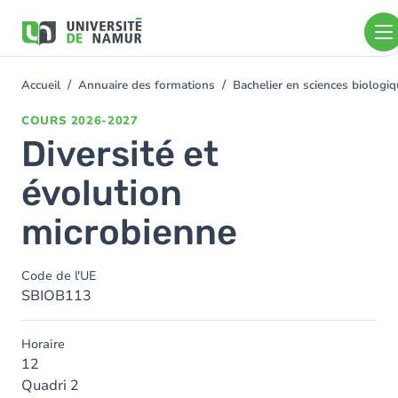
Aller au contenu principal
Aller
au
contenu
principal
Accueil
Annuaire des formations
Bachelier en sciences biolog
You
are
COURS
2026-2027
here
Diversité et
évolution
microbienne
Code de l'UE
SBIOB113
Horaire
12
Quadri 2