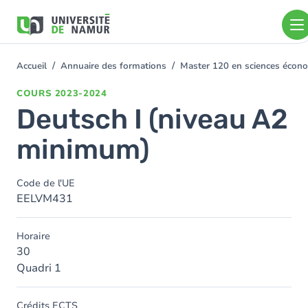
Aller au contenu principal
Aller
au
contenu
principal
Accueil
Annuaire des formations
Master 120 en sciences économ
You
are
COURS
2023-2024
here
Deutsch I (niveau A2
minimum)
Code de l'UE
EELVM431
Horaire
30
Quadri 1
Crédits ECTS