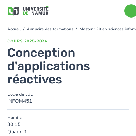
Aller au contenu principal
Aller
au
contenu
principal
Accueil
Annuaire des formations
Master 120 en sciences inform
You
are
COURS
2025-2026
here
Conception
d'applications
réactives
Code de l'UE
INFOM451
Horaire
30 15
Quadri 1