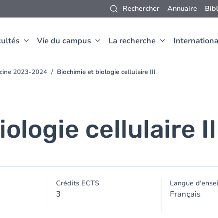
Rechercher
Annuaire
Bib
ultés
Vie du campus
La recherche
Internationa
ecine 2023-2024
Biochimie et biologie cellulaire III
ologie cellulaire II
Crédits ECTS
Langue d'ense
3
Français