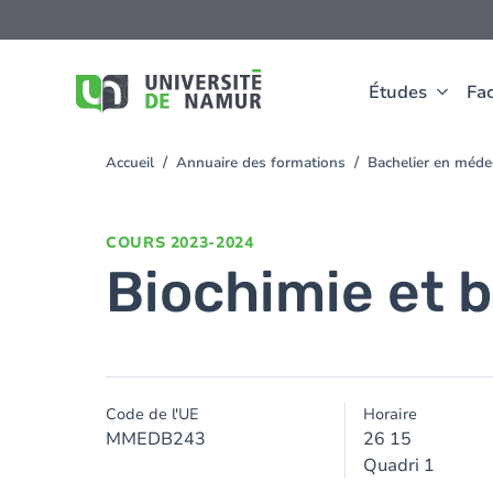
Aller au contenu principal
Aller
au
contenu
principal
Études
Fac
Accueil
Annuaire des formations
Bachelier en méd
You
are
here
COURS
2023-2024
Biochimie et bi
Code de l'UE
Horaire
MMEDB243
26 15
Quadri 1