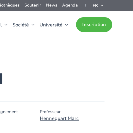
liothèques
Soutenir
News
Agenda
FR
Inscription
l
Société
Université
I
ignement
Professeur
Hennequart Marc