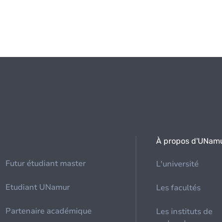
À propos d'UNam
Futur étudiant master
L'université
Etudiant UNamur
Les facultés
Partenaire académique
Les instituts de