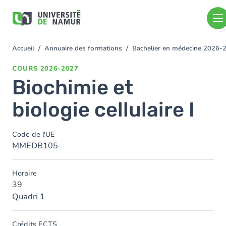
Aller au contenu principal
Aller
au
contenu
principal
Accueil
Annuaire des formations
Bachelier en médecine 2026-
You
are
COURS
2026-2027
here
Biochimie et
biologie cellulaire I
Code de l'UE
MMEDB105
Horaire
39
Quadri 1
Crédits ECTS