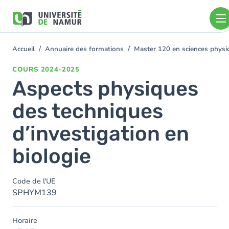
Aller au contenu principal
Aller
au
contenu
principal
Accueil
Annuaire des formations
Master 120 en sciences physiq
You
are
COURS
2024-2025
here
Aspects physiques
des techniques
d’investigation en
biologie
Code de l'UE
SPHYM139
Horaire