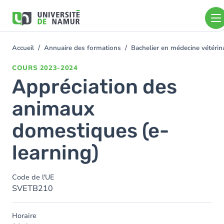
Aller au contenu principal
Aller
au
contenu
principal
Accueil
Annuaire des formations
Bachelier en médecine vétéri
You
are
COURS
2023-2024
here
Appréciation des
animaux
domestiques (e-
learning)
Code de l'UE
SVETB210
Horaire