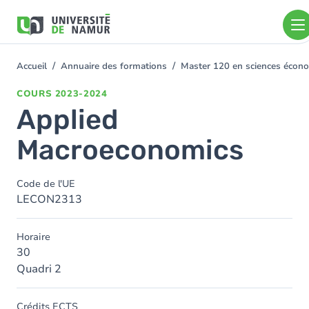
Aller au contenu principal
Aller
au
contenu
principal
Accueil
Annuaire des formations
Master 120 en sciences économ
You
are
COURS
2023-2024
here
Applied
Macroeconomics
Code de l'UE
LECON2313
Horaire
30
Quadri 2
Crédits ECTS