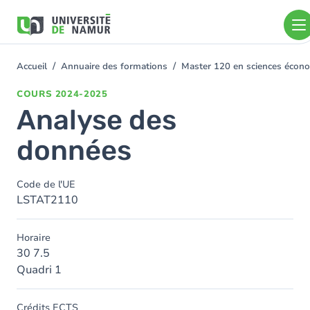
Aller au contenu principal
Aller
au
contenu
principal
Accueil
Annuaire des formations
Master 120 en sciences économ
You
are
COURS
2024-2025
here
Analyse des
données
Code de l'UE
LSTAT2110
Horaire
30 7.5
Quadri 1
Crédits ECTS