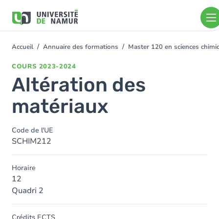
Aller au contenu principal
Aller
au
contenu
principal
Accueil
Annuaire des formations
Master 120 en sciences chimi
You
are
COURS
2023-2024
here
Altération des
matériaux
Code de l'UE
SCHIM212
Horaire
12
Quadri 2
Crédits ECTS