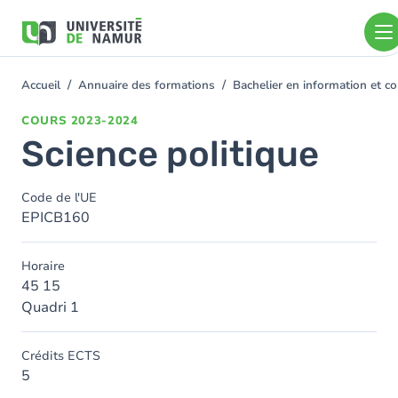
Aller au contenu principal
Aller
au
contenu
principal
Accueil
Annuaire des formations
Bachelier en information et
You
are
COURS
2023-2024
here
Science politique
Code de l'UE
EPICB160
Horaire
45 15
Quadri 1
Crédits ECTS
5