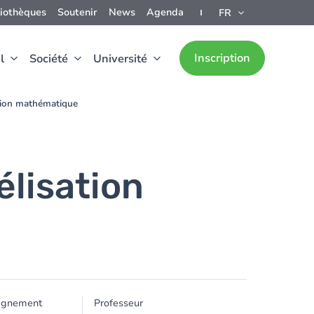
liothèques
Soutenir
News
Agenda
FR
Inscription
l
Société
Université
tion mathématique
lisation
ignement
Professeur