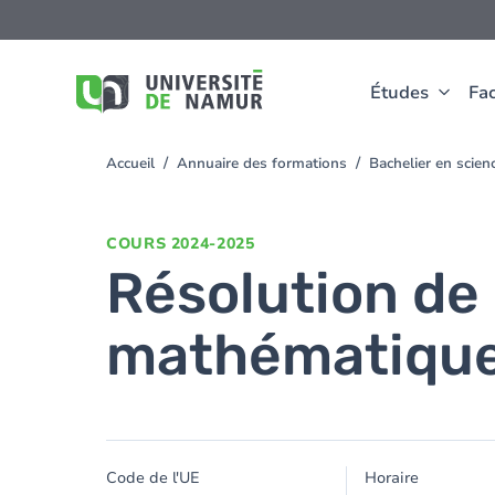
Aller au contenu principal
Aller
au
contenu
principal
Études
Fac
Accueil
Annuaire des formations
Bachelier en sci
You
are
here
COURS
2024-2025
Résolution de
mathématiqu
Code de l'UE
Horaire