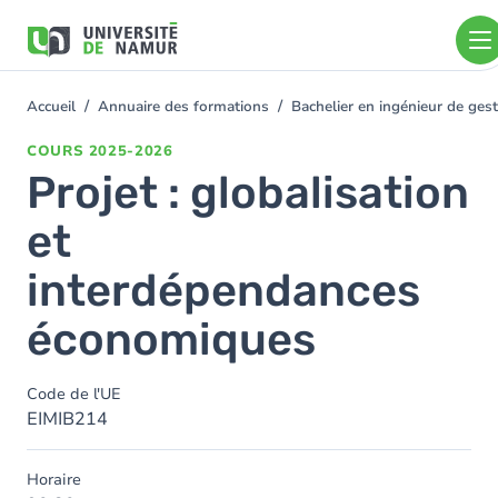
Aller au contenu principal
Aller
au
contenu
principal
Accueil
Annuaire des formations
Bachelier en ingénieur de ge
You
are
COURS
2025-2026
here
Projet : globalisation
et
interdépendances
économiques
Code de l'UE
EIMIB214
Horaire