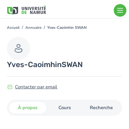
Aller au contenu principal
Aller
au
contenu
principal
Accueil
Annuaire
Yves-Caoimhin SWAN
You
are
here
Yves-Caoimhin
SWAN
Contacter par email
À propos
Cours
Recherche