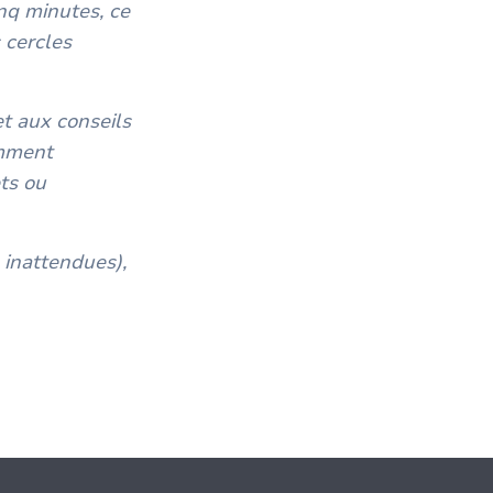
nq minutes, ce
s cercles
et aux conseils
omment
ets ou
 inattendues),