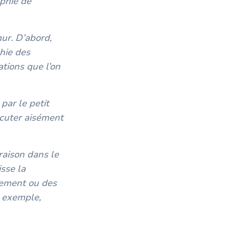
ophie de
.
r. D’abord,
phie des
ations que l’on
par le petit
scuter aisément
raison dans le
sse la
tement ou des
r exemple,