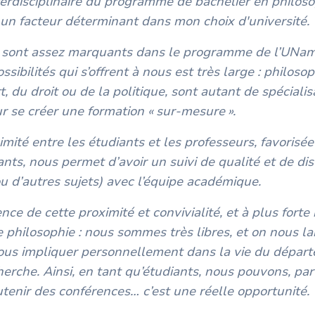
terdisciplinaire du programme de bachelier en philos
 un facteur déterminant dans mon choix d'université
sont assez marquants dans le programme de l’UNamu
ossibilités qui s’offrent à nous est très large : philoso
rt, du droit ou de la politique, sont autant de spécialis
ur se créer une formation « sur-mesure ».
imité entre les étudiants et les professeurs, favorisée 
nts, nous permet d’avoir un suivi de qualité et de di
ou d’autres sujets) avec l’équipe académique.
ce de cette proximité et convivialité, et à plus forte 
philosophie : nous sommes très libres, et on nous lai
nous impliquer personnellement dans la vie du dépar
cherche. Ainsi, en tant qu’étudiants, nous pouvons, pa
tenir des conférences… c’est une réelle opportunité.