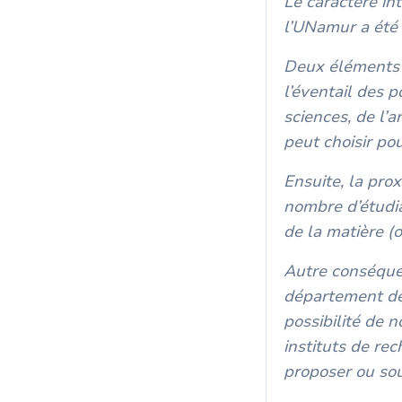
Le caractère in
l’UNamur a été
Deux éléments 
l’éventail des p
sciences, de l’a
peut choisir po
Ensuite, la prox
nombre d’étudia
de la matière (
Autre conséquen
département de 
possibilité de 
instituts de re
proposer ou sou