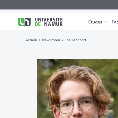
Aller au contenu principal
Aller
au
contenu
principal
Études
Fac
Accueil
Newsroom
Joé Schobert
You
are
here