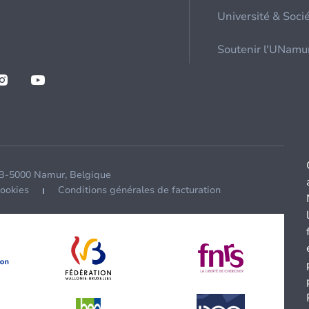
Université & Soci
Soutenir l'UNamu
 B-5000 Namur, Belgique
cookies
Conditions générales de facturation