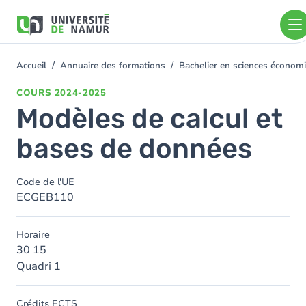
Aller au contenu principal
Aller
au
contenu
principal
Accueil
Annuaire des formations
Bachelier en sciences économ
You
are
COURS
2024-2025
here
Modèles de calcul et
bases de données
Code de l'UE
ECGEB110
Horaire
30 15
Quadri 1
Crédits ECTS