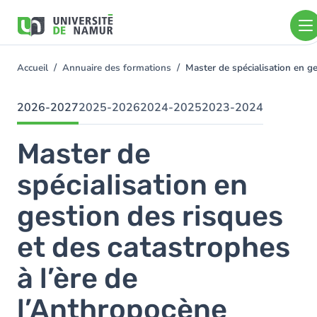
Aller au contenu principal
Aller
au
contenu
principal
Accueil
Annuaire des formations
Master de spécialisation en g
You
are
here
2026-2027
2025-2026
2024-2025
2023-2024
Master de
spécialisation en
gestion des risques
et des catastrophes
à l’ère de
l’Anthropocène