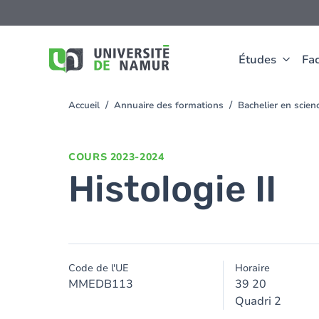
Aller au contenu principal
Aller
au
contenu
principal
Études
Fac
Accueil
Annuaire des formations
Bachelier en scie
You
are
here
COURS
2023-2024
Histologie II
Code de l'UE
Horaire
MMEDB113
39 20
Quadri 2