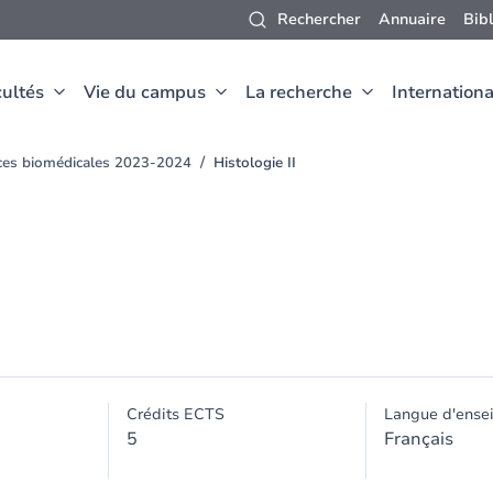
Rechercher
Annuaire
Bib
ultés
Vie du campus
La recherche
Internationa
nces biomédicales 2023-2024
Histologie II
Crédits ECTS
Langue d'ense
5
Français