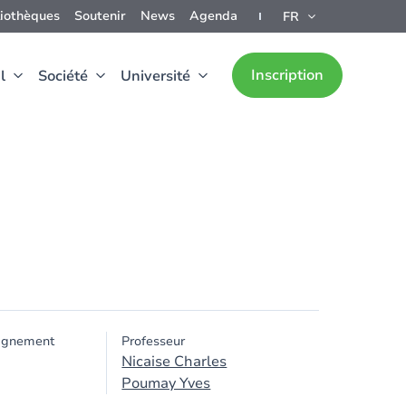
liothèques
Soutenir
News
Agenda
FR
Inscription
l
Société
Université
ignement
Professeur
Nicaise Charles
Poumay Yves