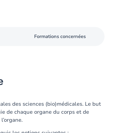
Formations concernées
e
ales des sciences (bio)médicales. Le but
logie de chaque organe du corps et de
 l’organe.
quis les notions suivantes :