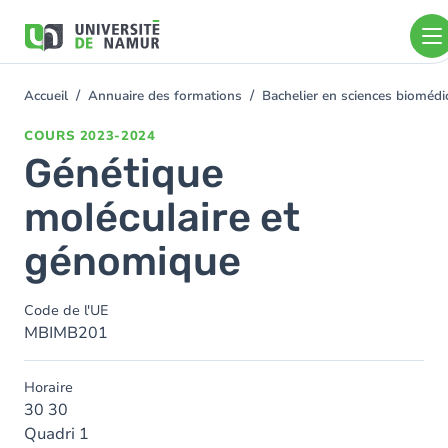
Aller au contenu principal
Aller
au
contenu
principal
Accueil
Annuaire des formations
Bachelier en sciences bioméd
You
are
COURS
2023-2024
here
Génétique
moléculaire et
génomique
Code de l'UE
MBIMB201
Horaire
30 30
Quadri 1