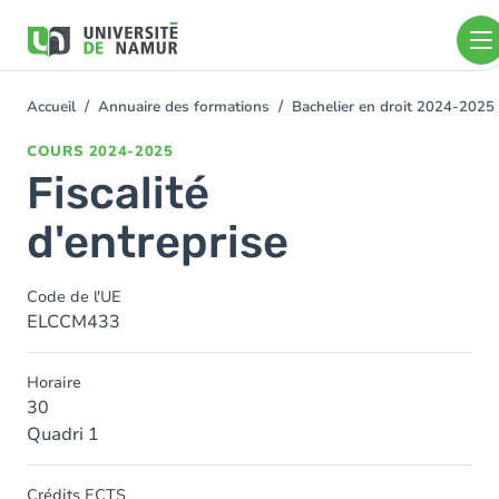
Aller au contenu principal
Aller
au
contenu
principal
Accueil
Annuaire des formations
Bachelier en droit 2024-2025
You
are
COURS
2024-2025
here
Fiscalité
d'entreprise
Code de l'UE
ELCCM433
Horaire
30
Quadri 1
Crédits ECTS