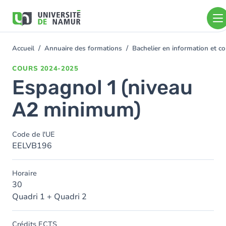
Aller au contenu principal
Aller
au
contenu
principal
Accueil
Annuaire des formations
Bachelier en information et
You
are
COURS
2024-2025
here
Espagnol 1 (niveau
A2 minimum)
Code de l'UE
EELVB196
Horaire
30
Quadri 1 + Quadri 2
Crédits ECTS