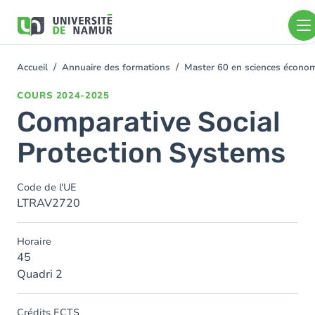
Aller au contenu principal
Aller
au
contenu
principal
Accueil
Annuaire des formations
Master 60 en sciences écon
You
are
COURS
2024-2025
here
Comparative Social
Protection Systems
Code de l'UE
LTRAV2720
Horaire
45
Quadri 2
Crédits ECTS