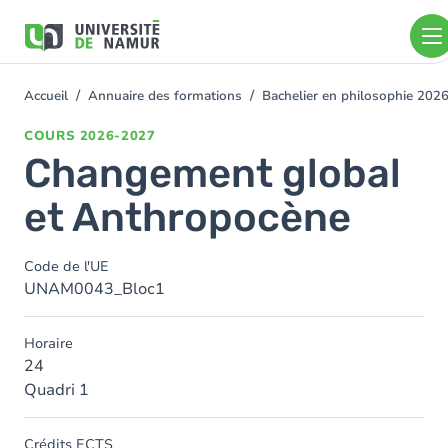
Aller au contenu principal
Aller
au
contenu
principal
Accueil
Annuaire des formations
Bachelier en philosophie 202
You
are
COURS
2026-2027
here
Changement global
et Anthropocène
Code de l'UE
UNAM0043_Bloc1
Horaire
24
Quadri 1
Crédits ECTS