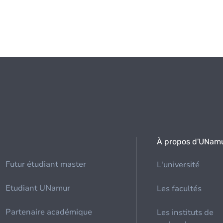
À propos d'UNam
Futur étudiant master
L'université
Etudiant UNamur
Les facultés
Partenaire académique
Les instituts de