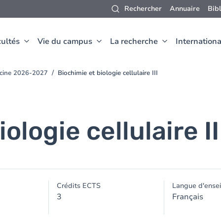
Rechercher
Annuaire
Bib
ultés
Vie du campus
La recherche
Internationa
ecine 2026-2027
Biochimie et biologie cellulaire III
ologie cellulaire II
Crédits ECTS
Langue d'ense
3
Français