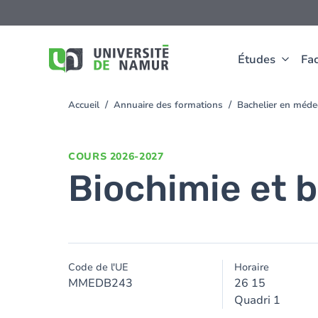
Aller au contenu principal
Aller
au
contenu
principal
Études
Fac
Accueil
Annuaire des formations
Bachelier en méd
You
are
here
COURS
2026-2027
Biochimie et bi
Code de l'UE
Horaire
MMEDB243
26 15
Quadri 1