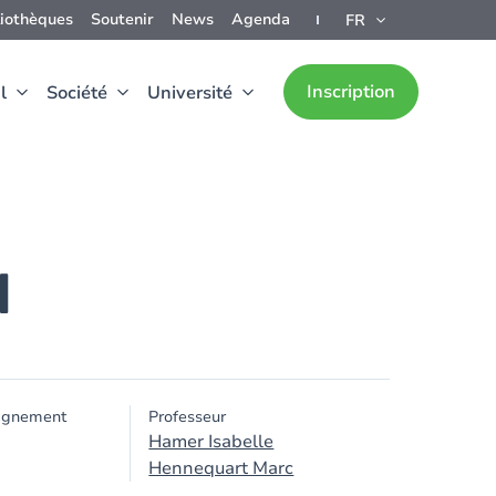
liothèques
Soutenir
News
Agenda
FR
Inscription
l
Société
Université
I
ignement
Professeur
Hamer Isabelle
Hennequart Marc