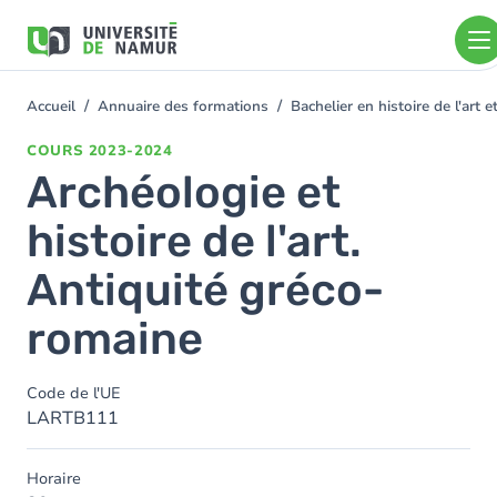
Aller au contenu principal
Aller
au
contenu
principal
Accueil
Annuaire des formations
Bachelier en histoire de l'art
You
are
COURS
2023-2024
here
Archéologie et
histoire de l'art.
Antiquité gréco-
romaine
Code de l'UE
LARTB111
Horaire