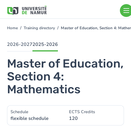
Skip to main content
Skip
to
main
content
Home
Training directory
Master of Education, Section 4: Math
You
are
here
2026-2027
2025-2026
Master of Education,
Section 4:
Mathematics
Schedule
ECTS Credits
flexible schedule
120