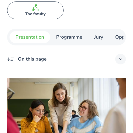
The faculty
Presentation
Programme
Jury
Opportu
On this page
Présentation
Information Session
Le programme
Horaire des cours
Horaire des cours