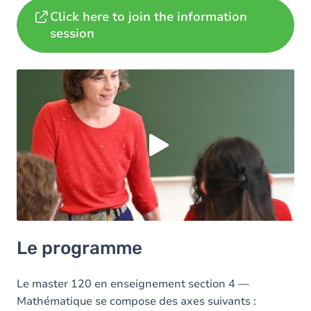
Click here to join the information
session
Load external content supplied by
Youtube
?
Yes (this time)
Always
Manage privacy settings
Le programme
Le master 120 en enseignement section 4 —
Mathématique se compose des axes suivants :