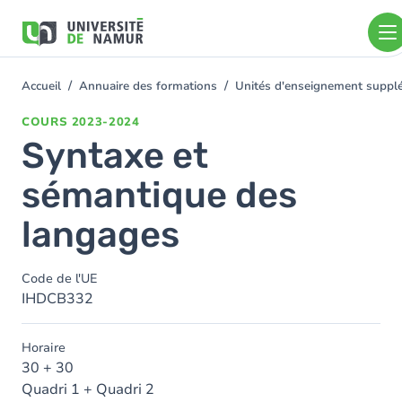
Aller au contenu principal
Aller
au
contenu
principal
Accueil
Annuaire des formations
Unités d'enseignement supplé
You
are
COURS
2023-2024
here
Syntaxe et
sémantique des
langages
Code de l'UE
IHDCB332
Horaire
30 + 30
Quadri 1 + Quadri 2