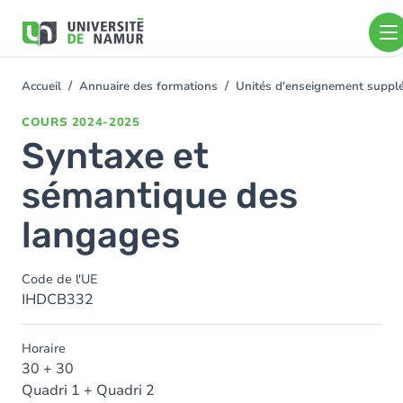
Aller au contenu principal
Aller
au
contenu
principal
Accueil
Annuaire des formations
Unités d'enseignement supplé
You
are
COURS
2024-2025
here
Syntaxe et
sémantique des
langages
Code de l'UE
IHDCB332
Horaire
30 + 30
Quadri 1 + Quadri 2