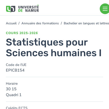
Aller au contenu principal
Aller
au
contenu
principal
Accueil
Annuaire des formations
Bachelier en langues et lett
You
are
COURS
2025-2026
here
Statistiques pour
Sciences humaines I
Code de l'UE
EPICB154
Horaire
30 15
Quadri 1
Crédits ECTS