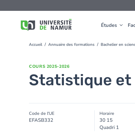
Aller au contenu principal
Aller
au
contenu
principal
Études
Fac
Accueil
Annuaire des formations
Bachelier en scie
You
are
here
COURS
2025-2026
Statistique et
Code de l'UE
Horaire
EFASB332
30 15
Quadri 1