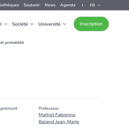
liothèques
Soutenir
News
Agenda
FR
Inscription
l
Société
Université
 et probabilité
ignement
Professeur
Mathot Fabienne
Baland Jean-Marie