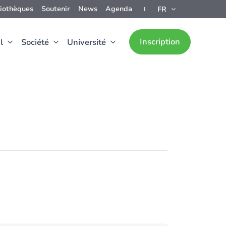
liothèques
Soutenir
News
Agenda
FR
Inscription
l
Société
Université