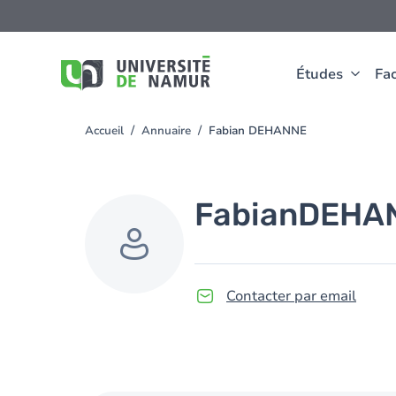
Aller au contenu principal
Aller
au
contenu
principal
Études
Fac
Accueil
Annuaire
Fabian DEHANNE
You
are
here
Fabian
DEHA
Contacter par email