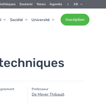
liothèques
Soutenir
News
Agenda
FR
Inscription
l
Société
Université
 techniques
ignement
Professeur
De Meyer Thibault