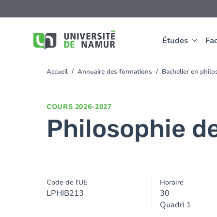
Aller au contenu principal
Aller
au
contenu
principal
Études
Fac
Accueil
Annuaire des formations
Bachelier en phil
You
are
here
COURS
2026-2027
Philosophie d
Code de l'UE
Horaire
LPHIB213
30
Quadri 1