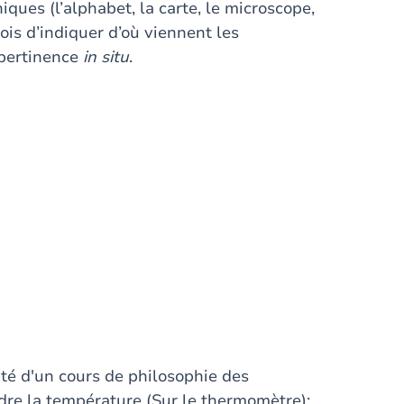
ques (l’alphabet, la carte, le microscope,
ois d’indiquer d’où viennent les
 pertinence
in situ
.
ité d'un cours de philosophie des
ndre la température (Sur le thermomètre);