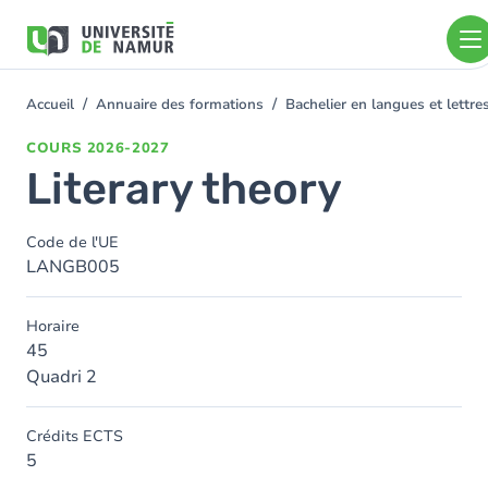
Aller au contenu principal
Aller
au
contenu
principal
Accueil
Annuaire des formations
Bachelier en langues et lett
You
are
COURS
2026-2027
here
Literary theory
Code de l'UE
LANGB005
Horaire
45
Quadri 2
Crédits ECTS
5