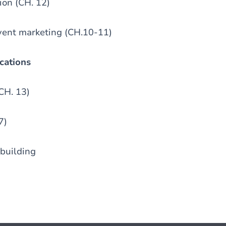
ion (CH. 12)
event marketing (CH.10-11)
cations
CH. 13)
7)
building