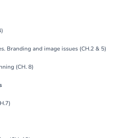
4)
s. Branding and image issues (CH.2 & 5)
nning (CH. 8)
s
CH.7)