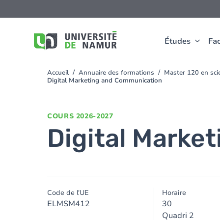
Aller au contenu principal
Aller
au
contenu
principal
Études
Fac
Accueil
Annuaire des formations
Master 120 en scie
You
Digital Marketing and Communication
are
here
COURS
2026-2027
Digital Marke
Code de l'UE
Horaire
ELMSM412
30
Quadri 2