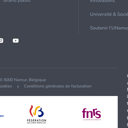
Grand public
Innovations
Université & Soci
Soutenir l'UNamu
 B-5000 Namur, Belgique
cookies
Conditions générales de facturation