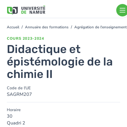
Aller au contenu principal
Aller
au
contenu
principal
Accueil
Annuaire des formations
Agrégation de l'enseignement
You
are
COURS
2023-2024
here
Didactique et
épistémologie de la
chimie II
Code de l'UE
SAGRM207
Horaire
30
Quadri 2